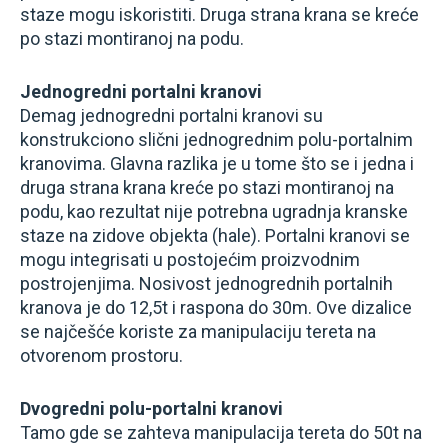
staze mogu iskoristiti. Druga strana krana se kreće
po stazi montiranoj na podu.
Jednogredni portalni kranovi
Demag jednogredni portalni kranovi su
konstrukciono slični jednogrednim polu-portalnim
kranovima. Glavna razlika je u tome što se i jedna i
druga strana krana kreće po stazi montiranoj na
podu, kao rezultat nije potrebna ugradnja kranske
staze na zidove objekta (hale). Portalni kranovi se
mogu integrisati u postojećim proizvodnim
postrojenjima. Nosivost jednogrednih portalnih
kranova je do 12,5t i raspona do 30m. Ove dizalice
se najčešće koriste za manipulaciju tereta na
otvorenom prostoru.
Dvogredni polu-portalni kranovi
Tamo gde se zahteva manipulacija tereta do 50t na