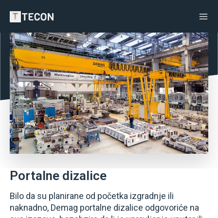
Skip
Ma
to
Me
content
Portalne dizalice
Bilo da su planirane od početka izgradnje ili
naknadno, Demag portalne dizalice odgovoriće na