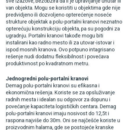
sve izazove, bezobzira da li je upravljanje unutar ili
van objekta. Mogu se koristiti u objektima gde nije
predvidjeno ili dozvoljeno opterećenje noseće
strukture objektak a polu-portalni kranovi neznatno
opterećuju konstrukciju objekta, pa su pogodni za
ugradnju. Portalni kranovi takođe mogu biti
instalirani kao radno mesto ili za utovar-istovar i
ispod mosnih kranova. Ovo potpuno intagrisano
rešenje nudi dodatnu fleksibilnost i povećava
produktivnost po kvadratnom metru.
Jednogredni polu-portalni kranovi
Demag polu-portalni kranovi su efikasna i
ekonomična rešenja. Koriste se za opsluživanje
radnih mesta i idealan su odgovor za dopunu i
povećanje kapaciteta logističkih centara. Demag
polu-portalni kranovi imaju nosivost do 12,5t i
raspona najviše do 30m. Oni se najčešće koriste u
proizvodnim halama, gde se postojeće kranske