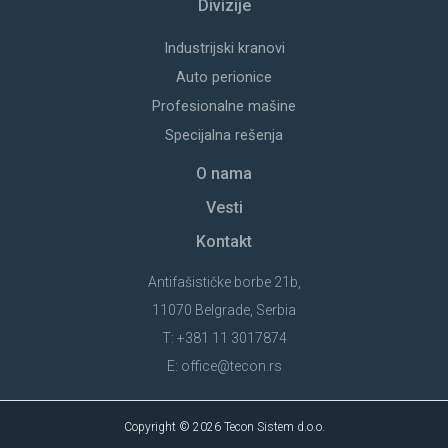
Divizije
Industrijski kranovi
Auto perionice
Profesionalne mašine
Specijalna rešenja
O nama
Vesti
Kontakt
Antifašističke borbe 21b,
11070 Belgrade, Serbia
T:
+381 11 3017874
E:
office@tecon.rs
Copyright © 2026 Tecon Sistem d.o.o.