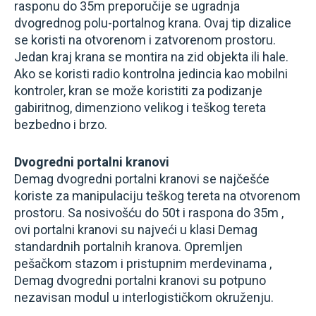
rasponu do 35m preporučije se ugradnja
dvogrednog polu-portalnog krana. Ovaj tip dizalice
se koristi na otvorenom i zatvorenom prostoru.
Jedan kraj krana se montira na zid objekta ili hale.
Ako se koristi radio kontrolna jedincia kao mobilni
kontroler, kran se može koristiti za podizanje
gabiritnog, dimenziono velikog i teškog tereta
bezbedno i brzo.
Dvogredni portalni kranovi
Demag dvogredni portalni kranovi se najčešće
koriste za manipulaciju teškog tereta na otvorenom
prostoru. Sa nosivošću do 50t i raspona do 35m ,
ovi portalni kranovi su najveći u klasi Demag
standardnih portalnih kranova. Opremljen
pešačkom stazom i pristupnim merdevinama ,
Demag dvogredni portalni kranovi su potpuno
nezavisan modul u interlogističkom okruženju.