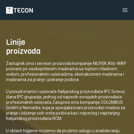
Skip
Ma
to
Me
content
Linije
proizvoda
Zastupnik smo i serviser proizvoda kompanije NILFISK Alto-WAP
poznate po visokopritisnim mašinama sa toplom i hladnom
vodom, profesionalnim usisivačima, ekstrakcionim mašinama i
mašinama za pranje i poliranje podova.
U ponudi imamo i usisivače Italijanskog proizvođača IPC Soteco,
člana IPC grupacije, jednog od najvećih evropskih proizvođača
profesionalnih usisivača.Zatupnici smo kompanije COLUMBUS
GmbH iz Nemačke, koja je specijalizovani proizvođač mašina za
pranje i čišćenje svih vrsta podova kao i najvećeg i najstarijeg
Italijanskog proizvođača RCM.
U oblasti higijene možemo da pružimo uslugu u snabdevanju